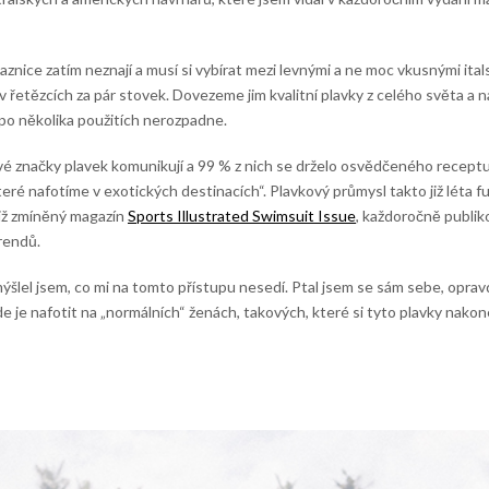
aznice zatím neznají a musí si vybírat mezi levnými a ne moc vkusnými ita
 řetězcích za pár stovek. Dovezeme jim kvalitní plavky z celého světa a na
m po několika použitích nerozpadne.
livé značky plavek komunikují a 99 % z nich se drželo osvědčeného recep
eré nafotíme v exotických destinacích“. Plavkový průmysl takto již léta 
již zmíněný magazín
Sports Illustrated Swimsuit Issue
, každoročně publik
rendů.
ýšlel jsem, co mi na tomto přístupu nesedí. Ptal jsem se sám sebe, oprav
 je nafotit na „normálních“ ženách, takových, které si tyto plavky nak