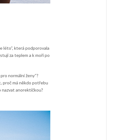
e léto“, která podporovala
stují za teplem a k moři po
 pro normální ženy“?
ec, proč má někdo potřebu
mo nazvat anorektičkou?