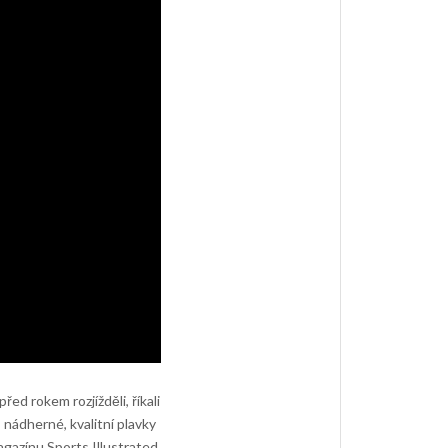
 rokem rozjížděli, říkali
 nádherné, kvalitní plavky
agazínu Sports Illustrated