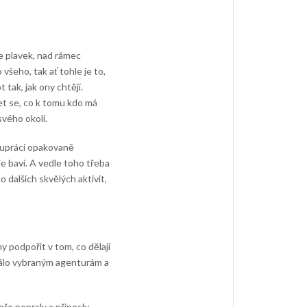
e plavek, nad rámec
šeho, tak ať tohle je to,
 tak, jak ony chtějí.
et se, co k tomu kdo má
svého okolí.
olupráci opakovaně
je baví. A vedle toho třeba
o dalších skvělých aktivit,
 podpořit v tom, co dělají
 málo vybraným agenturám a
ře popraly a přinesly