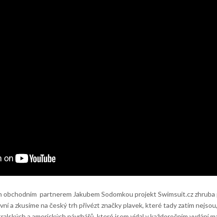
 obchodním partnerem Jakubem Sodomkou projekt Swimsuit.cz zhruba před
vní a zkusíme na český trh přivézt značky plavek, které tady zatím nejsou,
tralských a amerických návrhářů, které jsem vídal v každoročním vydání m