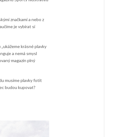
lskými značkami a nebo z
učíme je vybírat si
tu „ukážeme krásné plavky
funguje a nemá smysl
ovaný magazín plný
du musíme plavky fotit
onec budou kupovat?