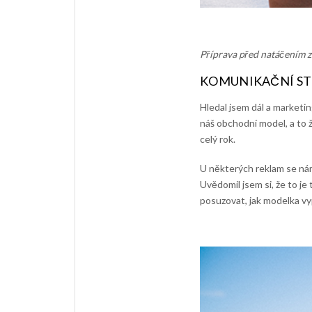
Příprava před natáčením zá
KOMUNIKAČNÍ ST
Hledal jsem dál a marketin
náš obchodní model, a to ž
celý rok.
U některých reklam se nám
Uvědomil jsem si, že to j
posuzovat, jak modelka vy