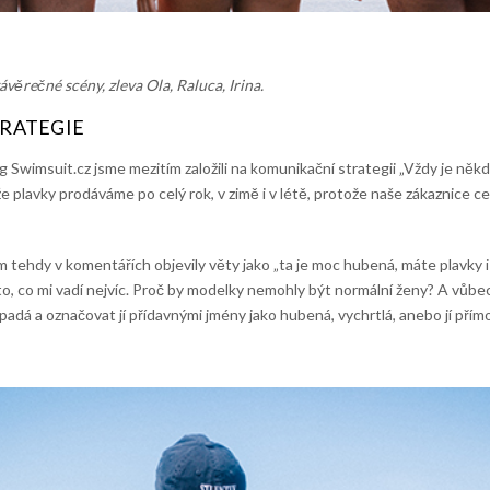
věrečné scény, zleva Ola, Raluca, Irina.
RATEGIE
g Swimsuit.cz jsme mezitím založili na komunikační strategii „Vždy je někd
e plavky prodáváme po celý rok, v zimě i v létě, protože naše zákaznice ce
 tehdy v komentářích objevily věty jako „ta je moc hubená, máte plavky i
e to, co mi vadí nejvíc. Proč by modelky nemohly být normální ženy? A vůb
padá a označovat jí přídavnými jmény jako hubená, vychrtlá, anebo jí pří