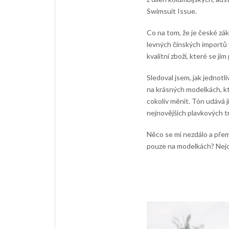
Swimsuit Issue.
Co na tom, že je české zák
levných čínských importů v
kvalitní zboží, které se ji
Sledoval jsem, jak jednot
na krásných modelkách, kt
cokoliv měnit. Tón udává 
nejnovějších plavkových t
Něco se mi nezdálo a přem
pouze na modelkách? Nejde