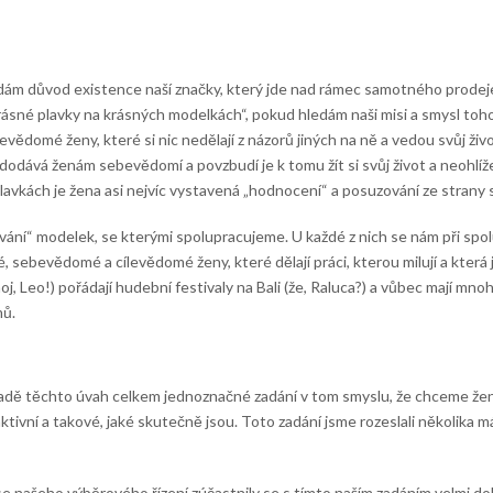
edám důvod existence naší značky, který jde nad rámec samotného prodej
sné plavky na krásných modelkách“, pokud hledám naši misi a smysl toho v
evědomé ženy, které si nic nedělají z názorů jiných na ně a vedou svůj život
 dodává ženám sebevědomí a povzbudí je k tomu žít si svůj život a neohlíž
plavkách je žena asi nejvíc vystavená „hodnocení“ a posuzování ze strany 
ování“ modelek, se kterými spolupracujeme. U každé z nich se nám při sp
é, sebevědomé a cílevědomé ženy, které dělají práci, kterou milují a která 
oj, Leo!) pořádají hudební festivaly na Bali (že, Raluca?) a vůbec mají mnoh
mů.
adě těchto úvah celkem jednoznačné zadání v tom smyslu, že chceme ženy
ktivní a takové, jaké skutečně jsou. Toto zadání jsme rozeslali několika
e našeho výběrového řízení zúčastnily se s tímto naším zadáním velmi dob