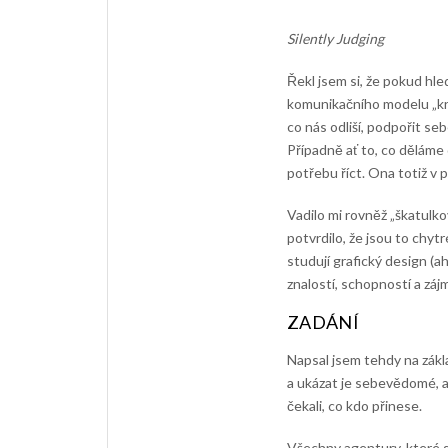
Silently Judging
Řekl jsem si, že pokud hl
komunikačního modelu „krá
co nás odliší, podpořit seb
Případně ať to, co děláme
potřebu říct. Ona totiž v 
Vadilo mi rovněž „škatulk
potvrdilo, že jsou to chytr
studují grafický design (ah
znalostí, schopností a záj
ZADÁNÍ
Napsal jsem tehdy na zákl
a ukázat je sebevědomé, a
čekali, co kdo přinese.
Všechny agentury, které s