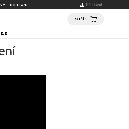
Přihlášení
UVY
OCHRANA OSOBNÍCH ÚDAJŮ
NÁKUPNÍ
KOŠÍK
EJE
ení