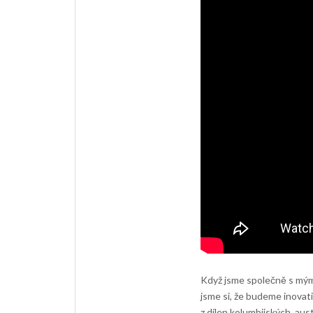
Když jsme společně s mým
jsme si, že budeme inovati
z dílen kolumbijských, aus