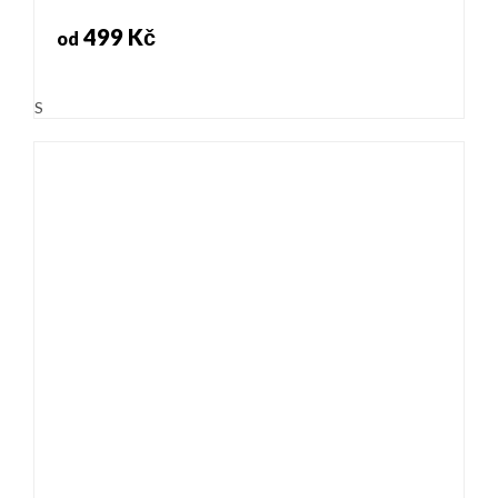
499 Kč
od
S