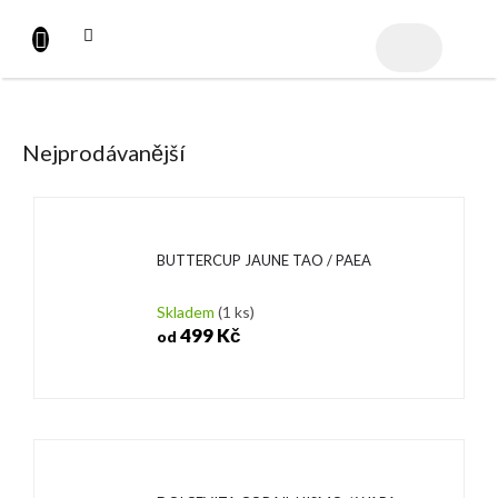
Přejít
na
NÁKUPNÍ
obsah
KOŠÍK
Nejprodávanější
BUTTERCUP JAUNE TAO / PAEA
Skladem
(1 ks)
499 Kč
od