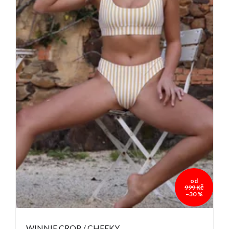
od
999 Kč
–30 %
WINNIE CROP / CHEEKY