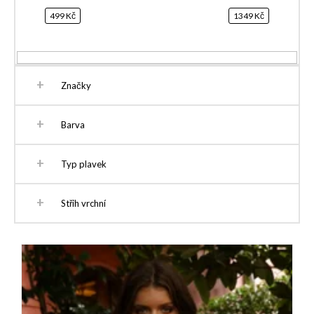
499
Kč
1349
Kč
Značky
Barva
Typ plavek
Střih vrchní
V
ý
p
i
s