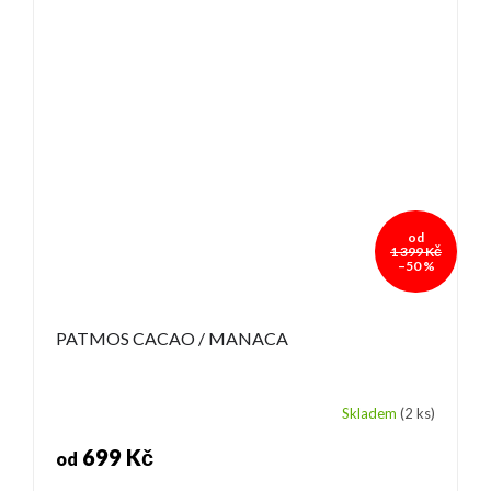
od
1 399 Kč
–50 %
PATMOS CACAO / MANACA
Skladem
(2 ks)
699 Kč
od