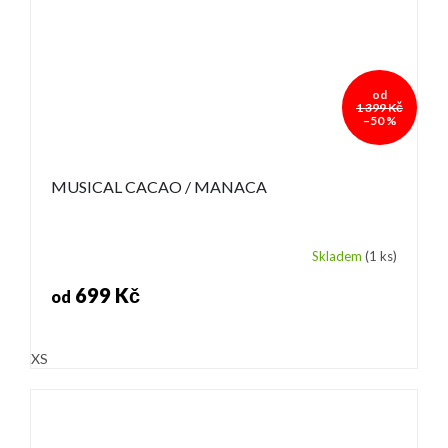
od
1 399 Kč
–50 %
MUSICAL CACAO / MANACA
Skladem
(1 ks)
699 Kč
od
XS