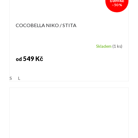
1 099 Kč
–50 %
COCOBELLA NIKO / STITA
Skladem
(1 ks)
549 Kč
od
S
L