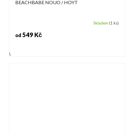
BEACHBABE NOUO / HOYT
Skladem
(1 ks)
549 Kč
od
L