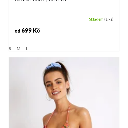
Skladem
(1 ks)
699 Kč
od
S
M
L