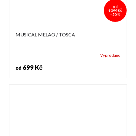
od
1 399 Kč
–50 %
MUSICAL MELAO / TOSCA
Vyprodáno
699 Kč
od