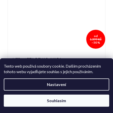
od
1 399 Kč
–50 %
VERNAZZA BENJO / YARA
Tento web používá soubory cookie. Dalším procházením
tohoto webu vyjadřujete souhlas s jejich používáním.
Skladem
(2 ks)
Nastavení
699 Kč
od
Souhlasím
S
M
L