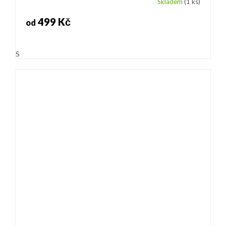
Skladem
(1 ks)
499 Kč
od
S