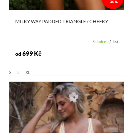
–30 %
MILKY WAY PADDED TRIANGLE / CHEEKY
Skladem
(1 ks)
699 Kč
od
S
L
XL