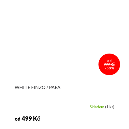
od
999 Kč
–50 %
WHITE FINZO / PAEA
Skladem
(1 ks)
499 Kč
od