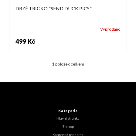
DRZÉ TRIČKO "SEND DUCK PICS"
Vyprodáno
499 Kč
1
položek celkem
O
v
l
á
Z
d
á
a
p
c
a
í
t
Kategorie
p
í
r
Hlavní stránka
v
E-shop
k
y
Kamenná prodejna