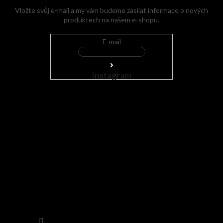
Vložte svůj e-mail a my vám budeme zasílat informace o nových
produktech na našem e-shopu.
E-mail
Instagram
Sledovat na Instagramu