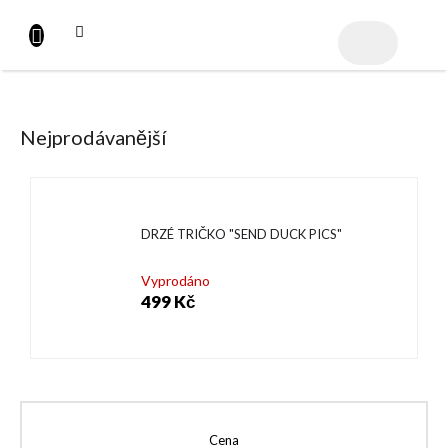
Přejít
na
NÁKUPNÍ
obsah
KOŠÍK
Nejprodávanější
DRZÉ TRIČKO "SEND DUCK PICS"
Vyprodáno
499 Kč
Cena