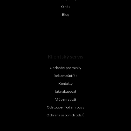
v
O nás
ý
Blog
p
i
s
u
Klientský servis
Obchodní podmínky
Reklamační řád
Kontakty
Jak nakupovat
Vrácení zboží
Odstoupení od smlouvy
Ochrana osobních údajů