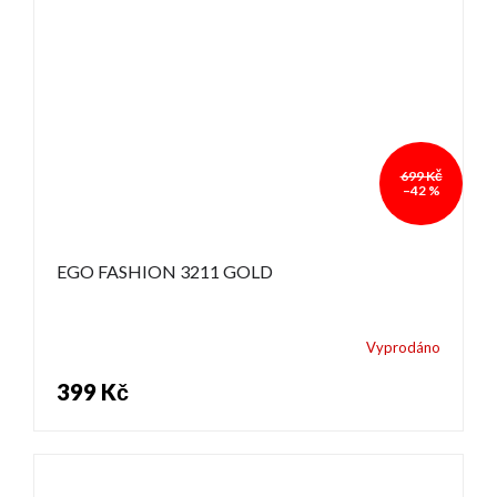
699 Kč
–42 %
EGO FASHION 3211 GOLD
Vyprodáno
399 Kč