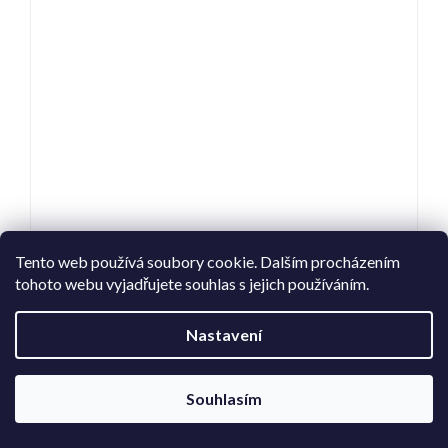
Tento web používá soubory cookie. Dalším procházením
699 Kč
tohoto webu vyjadřujete souhlas s jejich používáním.
–42 %
Nastavení
EGO FASHION 3216 GOLD BROWN
Souhlasím
Skladem
(4 ks)