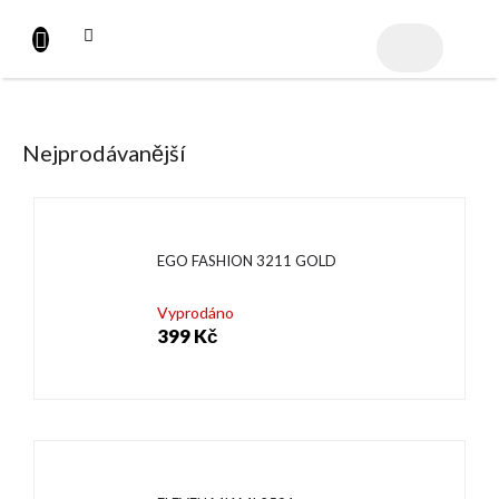
Přejít
na
NÁKUPNÍ
obsah
KOŠÍK
Nejprodávanější
EGO FASHION 3211 GOLD
Vyprodáno
399 Kč