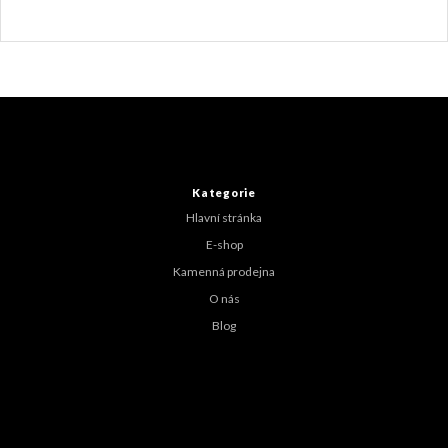
Z
á
p
a
t
Kategorie
í
Hlavní stránka
E-shop
Kamenná prodejna
O nás
Blog