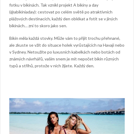
fotku v bikinách. Tak vznikl projekt A bikiny a day
(@abikiniaday): cestovat po celém světě po atraktivních
plážových destinacích, každý den oblékat a fotit se v jiných
bikinách… zní to skoro jako sen.
Bikin měla každá stovky. Může vám to přijít trochu přehnané,
ale zkuste se vžít do situace holek vyrůstajících na Havaji nebo
v Sydney. Netoužíte po luxusních kabelkách nebo botách od
známých návrhářů, vaším snem je mít nepočet bikin různých
typů a střihů, protože v nich žijete. Každý den.