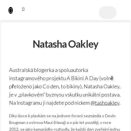
Přejít
na
NÁKUPNÍ
obsah
KOŠÍK
Natasha Oakley
Australská blogerka a spoluautorka
instagramového projektu A Bikini A Day (volně
přeloženo jako Co den, to bikiny), Natasha Oakley,
je v „plavkovém“ byznysu vskutku unikátní postava.
Na Instagramu ji najdete pod nickem
@tashoakley
.
Díky lásce k plavkám se na jednom focení seznámila s Devin
Brugman z ostrova Maui (Havaj) a o pár let později, v roce
2012, se jako kamarádky rozhodly, že každý den zveřejní jednu