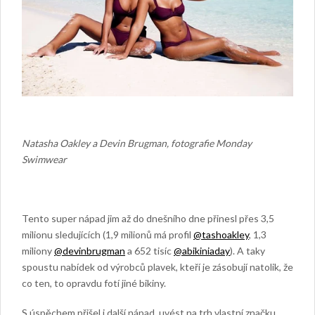
Natasha Oakley a Devin Brugman, fotografie Monday
Swimwear
Tento super nápad jim až do dnešního dne přinesl přes 3,5
milionu sledujících (1,9 milionů má profil
@tashoakley
, 1,3
miliony
@devinbrugman
a 652 tisíc
@abikiniaday
). A taky
spoustu nabídek od výrobců plavek, kteří je zásobují natolik, že
co ten, to opravdu fotí jiné bikiny.
S úspěchem přišel i další nápad, uvést na trh vlastní značku