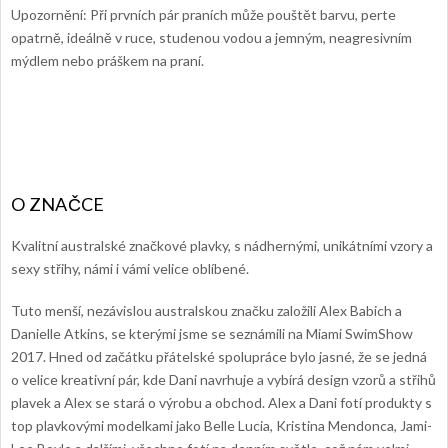
Upozornění: Při prvních pár praních může pouštět barvu, perte
opatrně, ideálně v ruce, studenou vodou a jemným, neagresivním
mýdlem nebo práškem na praní.
Kvalitní australské značkové plavky, s nádhernými, unikátními vzory a
sexy střihy, námi i vámi velice oblíbené.
Tuto menší, nezávislou australskou značku založili Alex Babich a
Danielle Atkins, se kterými jsme se seznámili na Miami SwimShow
2017. Hned od začátku přátelské spolupráce bylo jasné, že se jedná
o velice kreativní pár, kde Dani navrhuje a vybírá design vzorů a střihů
plavek a Alex se stará o výrobu a obchod. Alex a Dani fotí produkty s
top plavkovými modelkami jako Belle Lucia, Kristina Mendonca, Jami-