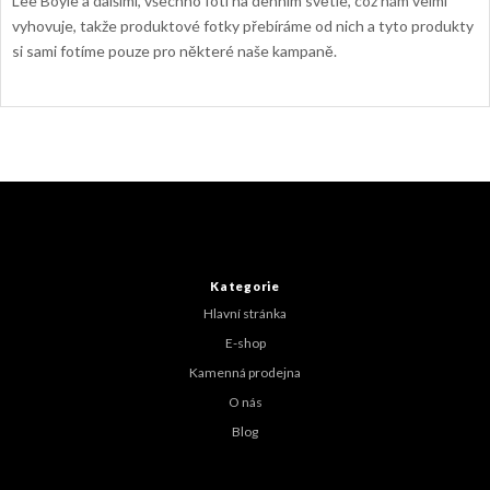
Lee Boyle a dalšími, všechno fotí na denním světle, což nám velmi
vyhovuje, takže produktové fotky přebíráme od nich a tyto produkty
si sami fotíme pouze pro některé naše kampaně.
Z
á
p
a
t
Kategorie
í
Hlavní stránka
E-shop
Kamenná prodejna
O nás
Blog