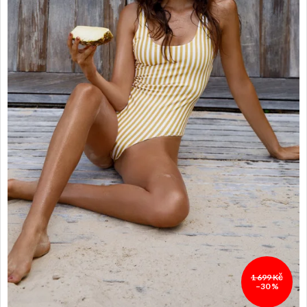
1 699 Kč
–30 %