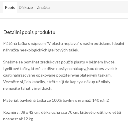
Popis
Diskuze
Značka
Detailní popis produktu
Plátěná taška s nápisem "V plastu neplavu" s našim potiskem.
Ideální
náhražka neekologických igelitových tašek.
Snažíme se pomáhat zredukovat použití plastu v běžném životě.
Igelitové tašky, které se dříve nosily na nákupy, jsou dnes z velké
části nahrazované opakovaně použitelnými plátěnými taškami.
Vezměte si jí do kabelky, strčte si jí do kapsy a nákup už nikdy
nemusíte tahat v igelitkách.
Materiál:
bavlněná taška ze 100% bavlny s gramáží 140 g/m2
Rozměry: 38 x 42 cm, délka ucha cca 70 cm, křížové prošití pro větší
nosnost až 12 kg.