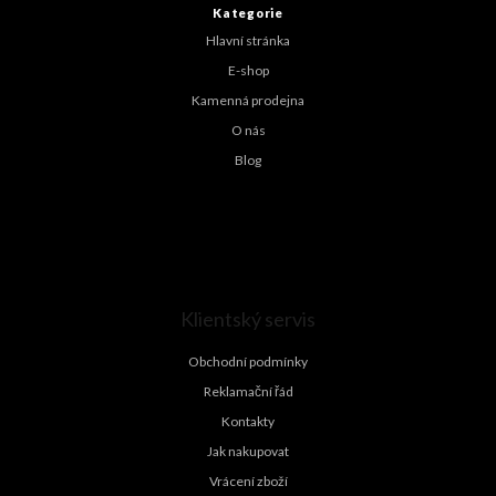
t
Kategorie
í
Hlavní stránka
E-shop
Kamenná prodejna
O nás
Blog
Klientský servis
Obchodní podmínky
Reklamační řád
Kontakty
Jak nakupovat
Vrácení zboží