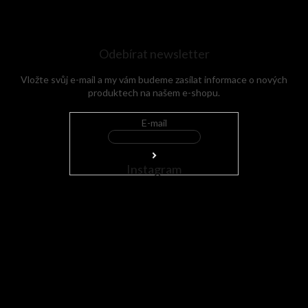
Odebírat newsletter
Vložte svůj e-mail a my vám budeme zasílat informace o nových
produktech na našem e-shopu.
E-mail
Instagram