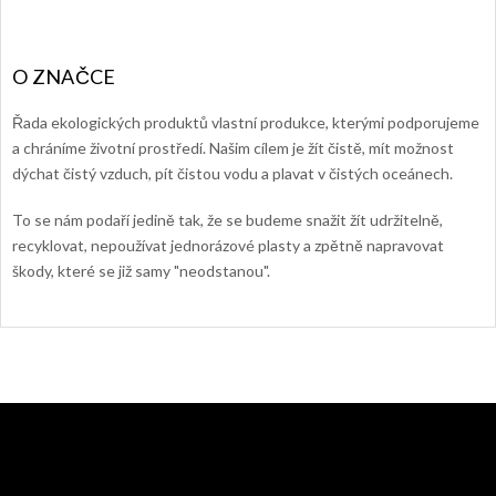
Řada ekologických produktů vlastní produkce, kterými podporujeme
a chráníme životní prostředí. Našim cílem je žít čistě, mít možnost
dýchat čistý vzduch, pít čistou vodu a plavat v čistých oceánech.
To se nám podaří jedině tak, že se budeme snažit žít udržitelně,
recyklovat, nepoužívat jednorázové plasty a zpětně napravovat
škody, které se již samy "neodstanou".
Z
á
p
a