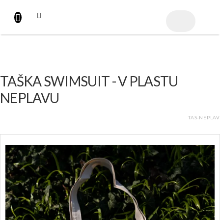
Přejít
na
NÁKUPNÍ
obsah
KOŠÍK
TAŠKA SWIMSUIT - V PLASTU
NEPLAVU
TAS-NEPLAV