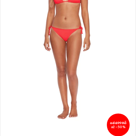
od 699 Kč
až –50 %