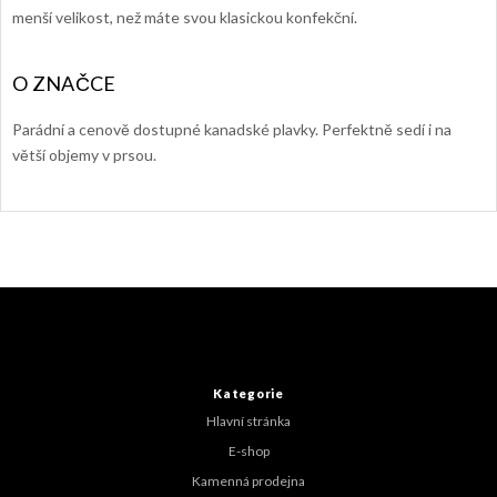
menší velikost, než máte svou klasickou konfekční.
Parádní a cenově dostupné kanadské plavky. Perfektně sedí i na
větší objemy v prsou.
Z
á
p
a
t
Kategorie
í
Hlavní stránka
E-shop
Kamenná prodejna