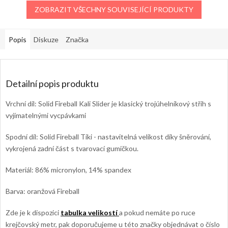
ZOBRAZIT VŠECHNY SOUVISEJÍCÍ PRODUKTY
Popis
Diskuze
Značka
Detailní popis produktu
Vrchní díl: Solid Fireball Kali Slider je klasický trojúhelníkový střih s
vyjímatelnými vycpávkami
Spodní díl: Solid Fireball Tiki - nastavitelná velikost díky šněrování,
vykrojená zadní část s tvarovací gumičkou.
Materiál: 86% micronylon, 14% spandex
Barva: oranžová Fireball
Zde je k dispozici
tabulka velikostí
a pokud nemáte po ruce
krejčovský metr, pak doporučujeme u této značky objednávat o číslo