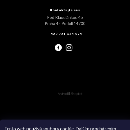
Kontaktujte nás
Pod Klaudiánkou 4b
Praha 4 - Podolí 14700
+420 721 624 094
Vytvořil Shoptet
Copyright 2026
Swimsuit.cz
. Všechna práva vyhrazena.
Tento web používá soubory cookie. Dalším procházením