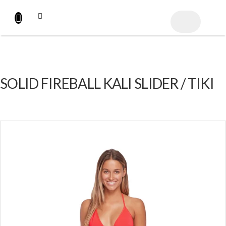
Přejít
na
NÁKUPNÍ
obsah
KOŠÍK
SOLID FIREBALL KALI SLIDER / TIKI