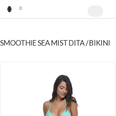
Přejít
na
NÁKUPNÍ
obsah
KOŠÍK
SMOOTHIE SEA MIST DITA / BIKINI