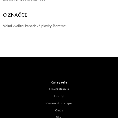
Velmi kvalitní kanadské plavky. Bereme.
Z
á
p
a
t
Kategorie
í
Hlavní stránka
E-shop
Kamenná prodejna
O nás
Blog