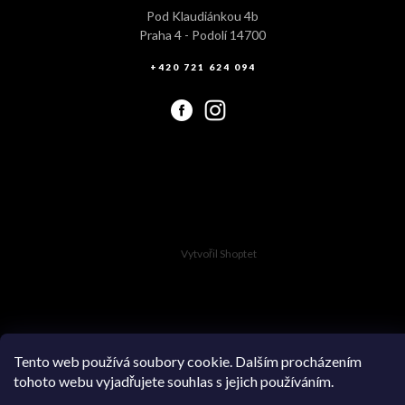
Pod Klaudiánkou 4b
Praha 4 - Podolí 14700
+420 721 624 094
Vytvořil Shoptet
Copyright 2026
Swimsuit.cz
. Všechna práva vyhrazena.
Tento web používá soubory cookie. Dalším procházením
tohoto webu vyjadřujete souhlas s jejich používáním.