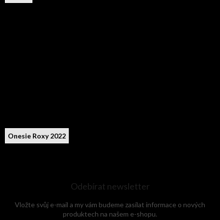
Onesie Roxy 2022
Odebírat newsletter
Vložte svůj e-mail a my vám budeme zasílat informace o nových
produktech na našem e-shopu.