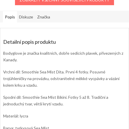
Popis
Diskuze
Značka
Detailní popis produktu
Bodyglove je značka kvalitních, dobře sedících plavek, přivezených z
Kanady.
Vrchní díl: Smoothie Sea Mist Dita. První 4 fotky. Posuvné
trojúhleničky na provázku, odstranitelné měkké vycpávky a vázání
kolem krku a vzadu.
Spodní díl: Smoothie
Sea Mist Bikini. Fotky 5 až 8. Tradiční a
jednoduchý tvar, větší krytí vzadu.
Materiál: lycra
Barva: tyrkysová Sea Mist