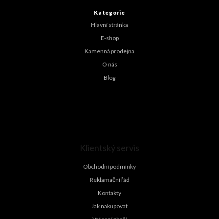
a
t
Kategorie
í
Hlavní stránka
E-shop
Kamenná prodejna
O nás
Blog
Klientský servis
Obchodní podmínky
Reklamační řád
Kontakty
Jak nakupovat