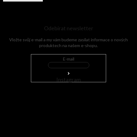
Odebírat newsletter
Vložte svůj e-mail a my vám budeme zasílat informace o nových
produktech na našem e-shopu.
E-mail
Instagram