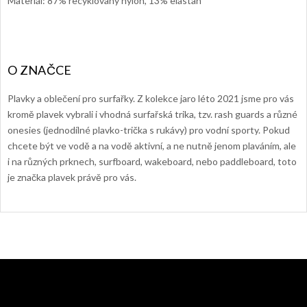
Materiál: 87% recyklovaný nylon, 13% elastan
Plavky a oblečení pro surfařky. Z kolekce jaro léto 2021 jsme pro vás
kromě plavek vybrali i vhodná surfařská trika, tzv. rash guards a různé
onesies (jednodílné plavko-trička s rukávy) pro vodní sporty. Pokud
chcete být ve vodě a na vodě aktivní, a ne nutně jenom plaváním, ale
i na různých prknech, surfboard, wakeboard, nebo paddleboard, toto
je značka plavek právě pro vás.
Z
á
p