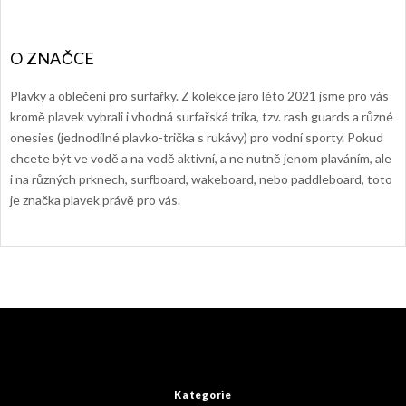
Plavky a oblečení pro surfařky. Z kolekce jaro léto 2021 jsme pro vás
kromě plavek vybrali i vhodná surfařská trika, tzv. rash guards a různé
onesies (jednodílné plavko-trička s rukávy) pro vodní sporty. Pokud
chcete být ve vodě a na vodě aktivní, a ne nutně jenom plaváním, ale
i na různých prknech, surfboard, wakeboard, nebo paddleboard, toto
je značka plavek právě pro vás.
Z
á
p
a
t
Kategorie