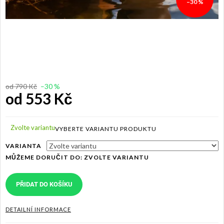
–30 %
od 790 Kč
–30 %
od
553 Kč
Měrná
cena:
Zvolte variantu
VARIANTA
MŮŽEME DORUČIT DO:
ZVOLTE VARIANTU
PŘIDAT DO KOŠÍKU
DETAILNÍ INFORMACE