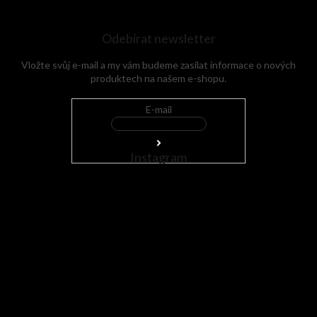
Odebírat newsletter
Vložte svůj e-mail a my vám budeme zasílat informace o nových
produktech na našem e-shopu.
E-mail
Instagram