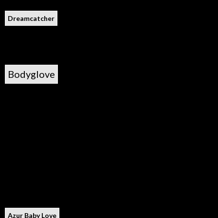
Dreamcatcher
Bodyglove
Azur Baby Love