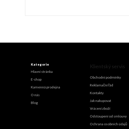
Z
á
p
a
Kategorie
Klientský servis
t
Hlavní stránka
í
Obchodní podmínky
E-shop
Reklamační řád
Kamenná prodejna
Kontakty
O nás
Jak nakupovat
Blog
Vrácení zboží
Odstoupení od smlouvy
Ochrana osobních údajů