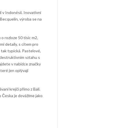
 v Indonésii. Inovativní
 Becquelin, výroba se na
 o rozloze 50 tisíc m2,
i detaily, s citem pro
ě tak typická. Pastelové,
edestruktivním vztahu s
najdete v nabídce značky
které jen oplývají
aní krejčí přímo z Bali.
do Česka je dovážíme jako