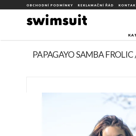
Přejít
DOMŮ
ZNAČKY
THAIKILA
OBCHODNÍ PODMÍNKY
REKLAMAČNÍ ŘÁD
KONTAK
PAPAGAYO SAMBA FROL
na
obsah
KA
PAPAGAYO SAMBA FROLIC 