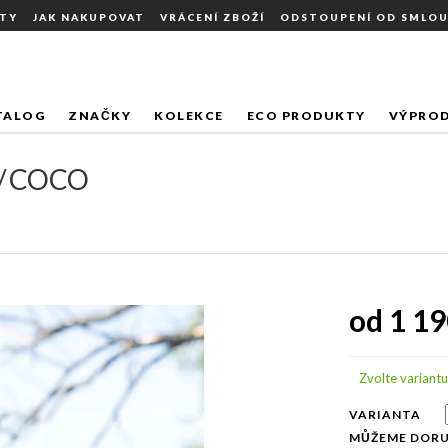
TY
JAK NAKUPOVAT
VRÁCENÍ ZBOŽÍ
ODSTOUPENÍ OD SMLO
IC / COCO
TALOG
ZNAČKY
KOLEKCE
ECO PRODUKTY
VÝPROD
/ COCO
od
1 19
Měrná
cena:
Zvolte variantu
VARIANTA
MŮŽEME DORU