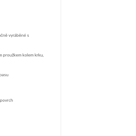
ručně vyráběné s
ným proužkem kolem krku,
 pasu
 povrch