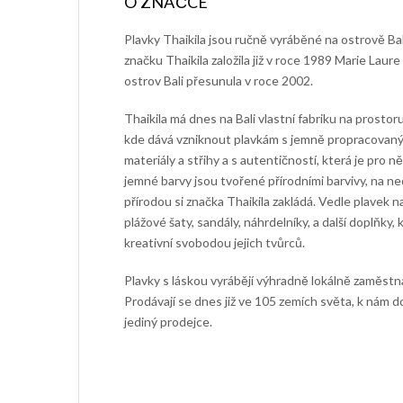
Plavky Thaikila jsou ručně vyráběné na ostrově Bali
značku Thaikila založila již v roce 1989
Marie Laure
ostrov Bali přesunula v roce 2002.
Thaikila má dnes na Bali vlastní fabriku na prostoru
kde dává vzniknout plavkám s jemně propracovaným
materiály a střihy a s autentičností, která je pro n
jemné barvy jsou tvořené přírodními barvivy, na n
přírodou si značka Thaikila zakládá. Vedle plavek 
plážové šaty, sandály, náhrdelníky, a další doplňky, 
kreativní svobodou jejich tvůrců.
Plavky s láskou vyrábějí výhradně lokálně zaměstnáv
Prodávají se dnes již ve 105 zemích světa, k nám 
jediný prodejce.