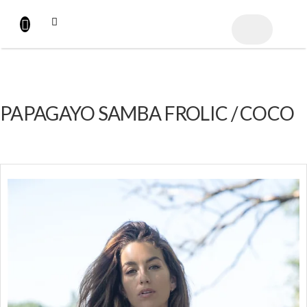
Přejít
na
NÁKUPNÍ
obsah
KOŠÍK
PAPAGAYO SAMBA FROLIC / COCO