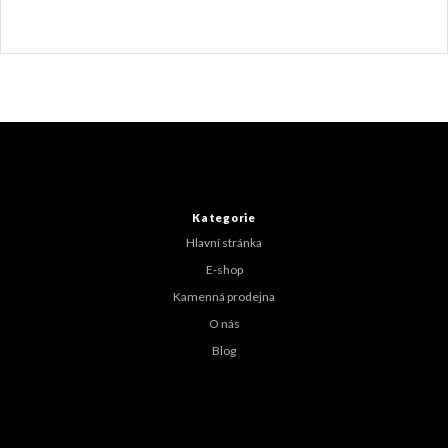
Z
á
p
a
t
Kategorie
í
Hlavní stránka
E-shop
Kamenná prodejna
O nás
Blog