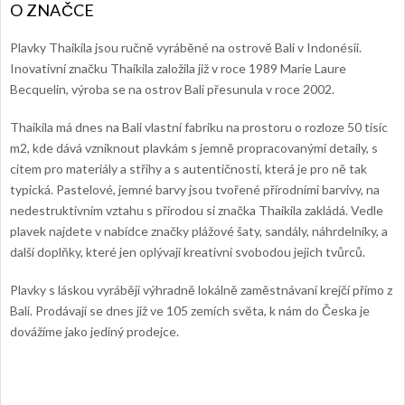
Plavky Thaikila jsou ručně vyráběné na ostrově Bali v Indonésii.
Inovativní značku Thaikila založila již v roce 1989
Marie Laure
Becquelin, výroba se na ostrov Bali přesunula v roce 2002.
Thaikila má dnes na Bali vlastní fabriku na prostoru o rozloze 50 tisíc
m2, kde dává vzniknout plavkám s jemně propracovanými detaily, s
citem pro materiály a střihy a s autentičností, která je pro ně tak
typická. Pastelové, jemné barvy jsou tvořené přírodními barvivy, na
nedestruktivním vztahu s přírodou si značka Thaikila zakládá. Vedle
plavek najdete v nabídce značky plážové šaty, sandály, náhrdelníky, a
další doplňky, které jen oplývají kreativní svobodou jejich tvůrců.
Plavky s láskou vyrábějí výhradně lokálně zaměstnávaní krejčí přímo z
Bali. Prodávají se dnes již ve 105 zemích světa, k nám do Česka je
dovážíme jako jediný prodejce.