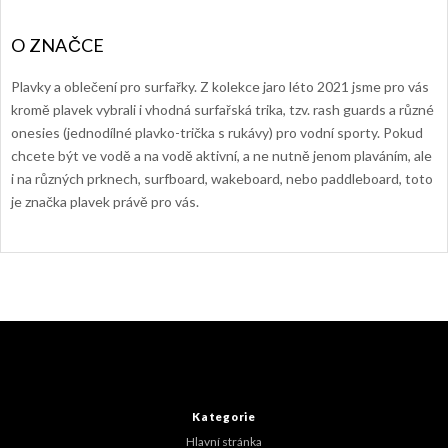
Plavky a oblečení pro surfařky. Z kolekce jaro léto 2021 jsme pro vás
kromě plavek vybrali i vhodná surfařská trika, tzv. rash guards a různé
onesies (jednodílné plavko-trička s rukávy) pro vodní sporty. Pokud
chcete být ve vodě a na vodě aktivní, a ne nutně jenom plaváním, ale
i na různých prknech, surfboard, wakeboard, nebo paddleboard, toto
je značka plavek právě pro vás.
Z
á
p
a
t
Kategorie
í
Hlavní stránka