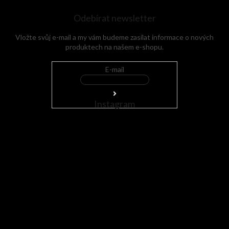
Odebírat newsletter
Vložte svůj e-mail a my vám budeme zasílat informace o nových
produktech na našem e-shopu.
E-mail
Instagram