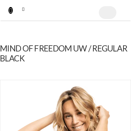
Přejít
na
NÁKUPNÍ
obsah
KOŠÍK
MIND OF FREEDOM UW / REGULAR
BLACK