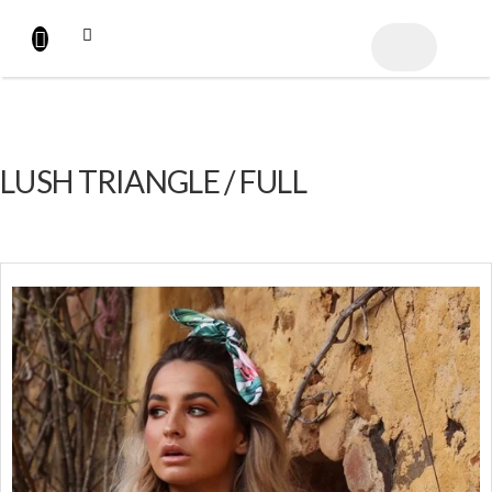
Přejít
na
NÁKUPNÍ
obsah
KOŠÍK
LUSH TRIANGLE / FULL