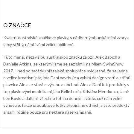
Kvalitní australské značkové plavky, s nádhernými, unikátními vzory a
sexy střihy, námi i vámi velice oblíbené.
Tuto menší, nezávislou australskou značku založili Alex Babich a
Danielle Atkins, se kterými jsme se seznámili na Miami SwimShow
2017. Hned od začátku přátelské spolupráce bylo jasné, že se jedná
o velice kreativní pár, kde Dani navrhuje a vybírá design vzorů a střihů
plavek a Alex se stará o výrobu a obchod. Alex a Dani fotí produkty s
top plavkovými modelkami jako Belle Lucia, Kristina Mendonca, Jami-
Lee Boyle a dalšími, všechno fotí na denním světle, což nám velmi
vyhovuje, takže produktové fotky přebíráme od nich a tyto produkty
si sami fotíme pouze pro některé naše kampaně.