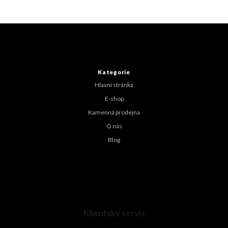
Z
á
p
a
t
Kategorie
í
Hlavní stránka
E-shop
Kamenná prodejna
O nás
Blog
Klientský servis