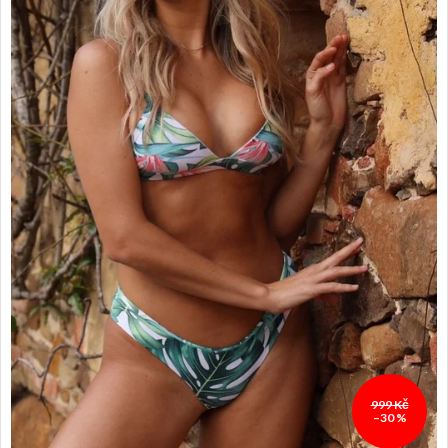
999 Kč
–30 %