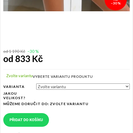
–30 %
od 1 190 Kč
–30 %
od
833 Kč
Měrná
cena:
Zvolte variantu
VARIANTA
JAKOU
VELIKOST?
MŮŽEME DORUČIT DO:
ZVOLTE VARIANTU
PŘIDAT DO KOŠÍKU