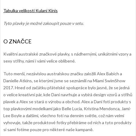
Tabulka velikostí Kulani Kinis
Tyto plavky je možné zakoupit pouze v setu.
Kvalitní australské značkové plavky, s nádhernými, unikátními vzory a
sexy střihy, námi i vámi velice oblíbené.
Tuto menší, nezávislou australskou značku založili Alex Babich a
Danielle Atkins, se kterými jsme se seznámili na Miami SwimShow
2017. Hned od začátku přátelské spolupráce bylo jasné, že se jedná
o velice kreativní pár, kde Dani navrhuje a vybírá design vzorů a střihů
plavek a Alex se stará o výrobu a obchod. Alex a Dani fotí produkty s
top plavkovými modelkami jako Belle Lucia, Kristina Mendonca, Jami-
Lee Boyle a dalšími, všechno fotí na denním světle, což nám velmi
vyhovuje, takže produktové fotky přebíráme od nich a tyto produkty
si sami fotíme pouze pro některé naše kampaně.