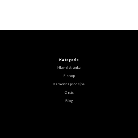
Z
á
p
a
t
Kategorie
í
Hlavní stránka
E-shop
Kamenná prodejna
O nás
Blog