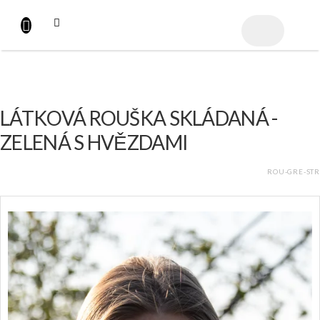
Přejít
na
NÁKUPNÍ
obsah
KOŠÍK
LÁTKOVÁ ROUŠKA SKLÁDANÁ -
ZELENÁ S HVĚZDAMI
ROU-GRE-STR