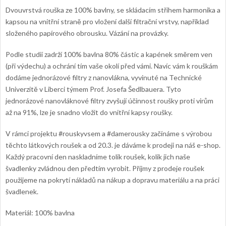
Dvouvrstvá rouška ze 100% bavlny, se skládacím střihem harmonika a
kapsou na vnitřní straně pro vložení další filtrační vrstvy, například
složeného papírového obrousku. Vázání na provázky.
Podle studií zadrží 100% bavlna 80% částic a kapének směrem ven
(při výdechu) a ochrání tím vaše okolí před vámi.
Navíc vám k rouškám
dodáme jednorázové filtry z nanovlákna, vyvinuté na Technické
Univerzitě v Liberci týmem Prof. Josefa Šedlbauera. Tyto
jednorázové nanovláknové filtry zvyšují účinnost roušky proti virům
až na 91%, lze je snadno vložit do vnitřní kapsy roušky.
V rámci projektu #rouskyvsem a #damerousky začínáme s výrobou
těchto látkových roušek a od 20.3. je dáváme k prodeji na náš e-shop.
Každý pracovní den naskladníme tolik roušek, kolik jich naše
švadlenky zvládnou den předtím vyrobit. Příjmy z prodeje roušek
použijeme na pokrytí nákladů na nákup a dopravu materiálu a na práci
švadlenek.
Materiál: 100% bavlna