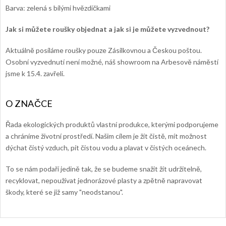
Barva: zelená s bílými hvězdičkami
Jak si můžete roušky objednat a jak si je můžete vyzvednout?
Aktuálně posíláme roušky pouze Zásilkovnou a Českou poštou.
Osobní vyzvednutí není možné, náš showroom na Arbesově náměstí
jsme k 15.4. zavřeli.
Řada ekologických produktů vlastní produkce, kterými podporujeme
a chráníme životní prostředí. Našim cílem je žít čistě, mít možnost
dýchat čistý vzduch, pít čistou vodu a plavat v čistých oceánech.
To se nám podaří jedině tak, že se budeme snažit žít udržitelně,
recyklovat, nepoužívat jednorázové plasty a zpětně napravovat
škody, které se již samy "neodstanou".