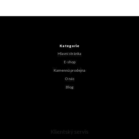
Z
á
p
a
t
Kategorie
í
Hlavní stránka
E-shop
Kamenná prodejna
O nás
Blog
Klientský servis