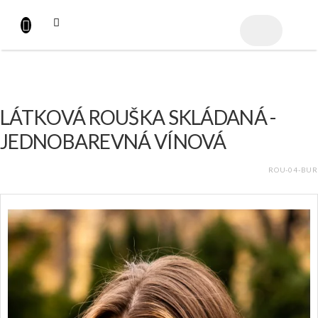
Přejít
na
NÁKUPNÍ
obsah
KOŠÍK
LÁTKOVÁ ROUŠKA SKLÁDANÁ -
JEDNOBAREVNÁ VÍNOVÁ
ROU-04-BUR