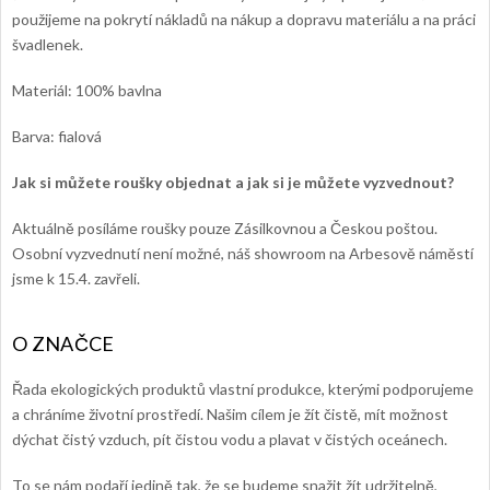
použijeme na pokrytí nákladů na nákup a dopravu materiálu a na práci
švadlenek.
Materiál: 100% bavlna
Barva: fialová
Jak si můžete roušky objednat a jak si je můžete vyzvednout?
Aktuálně posíláme roušky pouze Zásilkovnou a Českou poštou.
Osobní vyzvednutí není možné, náš showroom na Arbesově náměstí
jsme k 15.4. zavřeli.
Řada ekologických produktů vlastní produkce, kterými podporujeme
a chráníme životní prostředí. Našim cílem je žít čistě, mít možnost
dýchat čistý vzduch, pít čistou vodu a plavat v čistých oceánech.
To se nám podaří jedině tak, že se budeme snažit žít udržitelně,