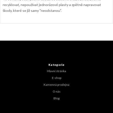
recyklovat, nepoužívat jednorázové plasty a zpětně napravovat
škody, které se již samy "neodstanou".
Z
á
p
a
t
Kategorie
í
Hlavní stránka
E-shop
Kamenná prodejna
O nás
Blog