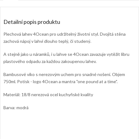
Detailní popis produktu
Plechová lahev 4Ocean pro udržitelný životní styl. Dvojitá stěna
zachová nápoj v lahvi dlouho teplý, či studený.
A stejně jako u náramků, i u lahve se 4Ocean zavazuje vytěžit libru
plastového odpadu za každou zakoupenou lahev.
Bambusové víko s nerezovým uchem pro snadné nošení. Objem
750ml. Potisk - logo 4Ocean a mantra "one pound at a time".
Materiál: 18/8 nerezová ocel kuchyňské kvality
Barva: modrá