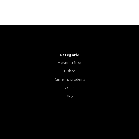
Z
á
p
a
t
Kategorie
í
Hlavní stránka
E-shop
Kamenná prodejna
O nás
Blog