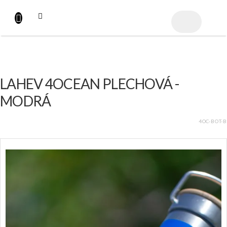
Přejít
na
NÁKUPNÍ
obsah
KOŠÍK
LAHEV 4OCEAN PLECHOVÁ -
MODRÁ
4OC-BOT-B