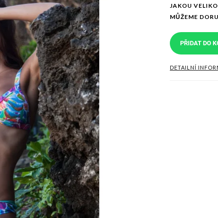
JAKOU VELIK
MŮŽEME DORU
PŘIDAT DO K
DETAILNÍ INFO