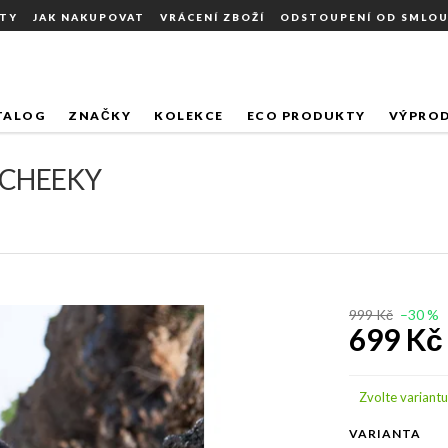
TY
JAK NAKUPOVAT
VRÁCENÍ ZBOŽÍ
ODSTOUPENÍ OD SMLO
GLE / CHEEKY
TALOG
ZNAČKY
KOLEKCE
ECO PRODUKTY
VÝPROD
 CHEEKY
999 Kč
–30 %
699 Kč
Měrná
cena:
Zvolte variantu
VARIANTA