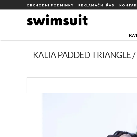
Přejít
DOMŮ
TYP PLAVEK
DÁMSKÉ
OBCHODNÍ PODMÍNKY
REKLAMAČNÍ ŘÁD
KONTAK
KALIA PADDED TRIAN
na
obsah
KA
KALIA PADDED TRIANGLE /