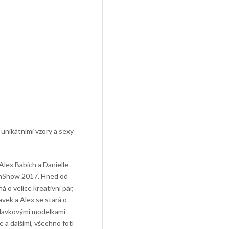
 unikátními vzory a sexy
 Alex Babich a Danielle
wimShow 2017. Hned od
á o velice kreativní pár,
avek a Alex se stará o
 plavkovými modelkami
 a dalšími, všechno fotí