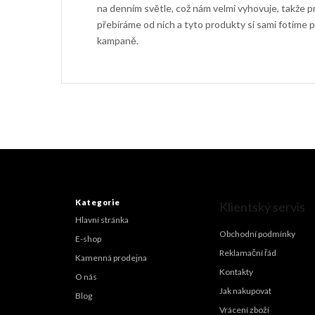
na denním světle, což nám velmi vyhovuje, takže 
přebíráme od nich a tyto produkty si sami fotíme 
kampaně.
Z
á
p
a
Kategorie
Klientský servis
t
Hlavní stránka
í
Obchodní podmínky
E-shop
Reklamační řád
Kamenná prodejna
Kontakty
O nás
Jak nakupovat
Blog
Vrácení zboží