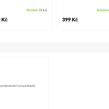
Skladem
(4 ks)
Sklade
 Kč
399 Kč
s vyndavacími vycpávkami,