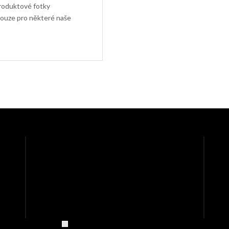
produktové fotky
pouze pro některé naše