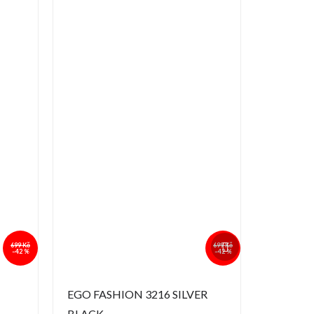
Další
699 Kč
699 Kč
produkt
–42 %
–42 %
EGO FASHION 3216 SILVER
BLACK