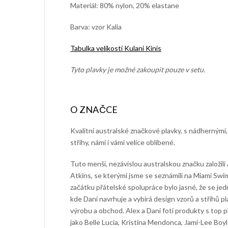
Materiál: 80% nylon, 20% elastane
Barva: vzor Kalia
Tabulka velikostí Kulani Kinis
Tyto plavky je možné zakoupit pouze v setu.
Kvalitní australské značkové plavky, s nádhernými,
střihy, námi i vámi velice oblíbené.
Tuto menší, nezávislou australskou značku založili
Atkins, se kterými jsme se seznámili na Miami S
začátku přátelské spolupráce bylo jasné, že se jedn
kde Dani navrhuje a vybírá design vzorů a střihů pl
výrobu a obchod. Alex a Dani fotí produkty s top
jako Belle Lucia, Kristina Mendonca, Jami-Lee Boyle