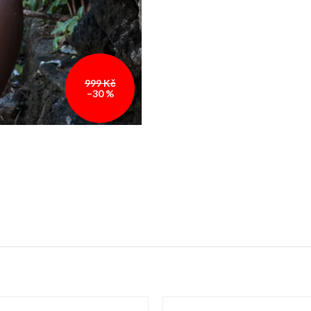
999 Kč
–30 %