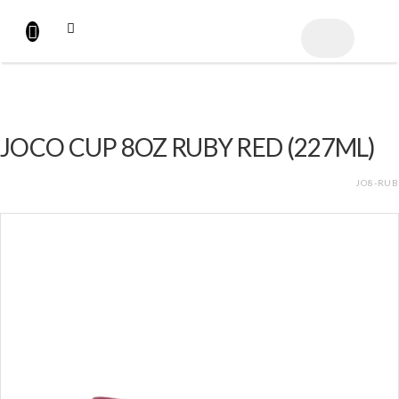
Přejít
na
NÁKUPNÍ
obsah
KOŠÍK
JOCO CUP 8OZ RUBY RED (227ML)
JO8-RUB