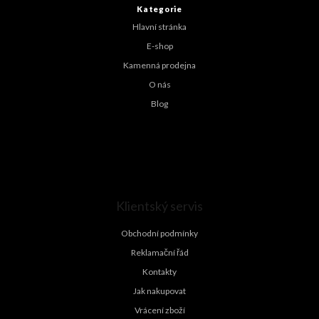
t
Kategorie
í
Hlavní stránka
E-shop
Kamenná prodejna
O nás
Blog
Klientský servis
Obchodní podmínky
Reklamační řád
Kontakty
Jak nakupovat
Vrácení zboží