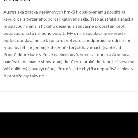
Australská značka designových hrnků k opakovanému použití na
kávu či čaj z tvrzeného, borosilikátového skla. Tato australská značka
je oslavou minimalistického designu a současně protestem proti
používání plastů na jedno použití. My s nimi souhlasíme ve všech
bodech, přidáváme se k tomuto protestu a podporujeme udržitelné
způsoby pití (nejenom) kafe. V některých kavárnách (například
Prostě dobré kafe v Praze na Smíchově, hned za rohem u Arbesova
náměstí, kde máme showroom) do těchto hrnků dostanete i slevu na
Váš oblíbený (kávový) nápoj. Protože jste chytří a nepoužíváte plasty.
A protože my taky ne.
Z
á
p
a