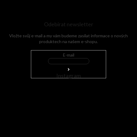
Odebírat newsletter
Vložte svůj e-mail a my vám budeme zasílat informace o nových
produktech na našem e-shopu.
E-mail
Instagram