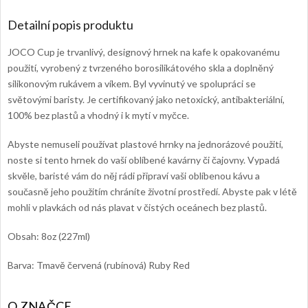
Detailní popis produktu
JOCO Cup je trvanlivý, designový hrnek na kafe k opakovanému
použití, vyrobený z tvrzeného borosilikátového skla a doplněný
silikonovým rukávem a víkem. Byl vyvinutý ve spolupráci se
světovými baristy.
Je certifikovaný jako netoxický, antibakteriální,
100% bez plastů a vhodný i k mytí v myčce.
Abyste nemuseli používat plastové hrnky na jednorázové použití,
noste si tento hrnek do vaší oblíbené kavárny či čajovny. Vypadá
skvěle, baristé vám do něj rádi připraví vaši oblíbenou kávu a
současně jeho použitím chráníte životní prostředí. Abyste pak v létě
mohli v plavkách od nás plavat v čistých oceánech bez plastů.
Obsah: 8oz (227ml)
Barva: Tmavě červená (rubínová) Ruby Red