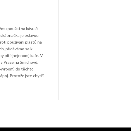
mu použití na kávu či
lská značka je oslavou
oti používání plastů na
ch, přidáváme se k
 pití (nejenom) kafe. V
 v Praze na Smíchově,
owroom) do těchto
ápoj. Protože jste chytří