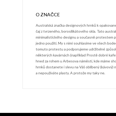
Australská značka designových hrnků k opakované
čaj z tvrzeného, borosilikátového skla. Tato austra
minimalistického designu a současně protestem pr
jedno použití. My s nimi souhlasíme ve všech bode
tomuto protestu a podporujeme udržitelné způsoby
některých kavárnách (například Prostě dobré kafe
hned za rohem u Arbesova náměstí, kde máme sh
hrnků dostanete i slevu na Váš oblíbený (kávový) n
a nepoužíváte plasty. A protože my taky ne.
Z