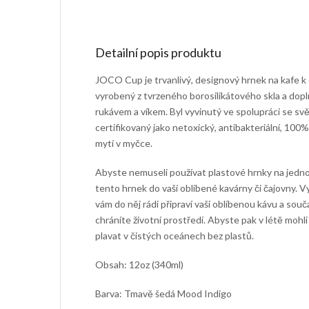
Detailní popis produktu
JOCO Cup je trvanlivý, designový hrnek na kafe k
vyrobený z tvrzeného borosilikátového skla a dop
rukávem a víkem. Byl vyvinutý ve spolupráci se sv
certifikovaný jako netoxický, antibakteriální, 100%
mytí v myčce.
Abyste nemuseli používat plastové hrnky na jednor
tento hrnek do vaší oblíbené kavárny či čajovny. V
vám do něj rádi připraví vaši oblíbenou kávu a sou
chráníte životní prostředí. Abyste pak v létě mohli
plavat v čistých oceánech bez plastů.
Obsah: 12oz (340ml)
Barva: Tmavě šedá Mood Indigo