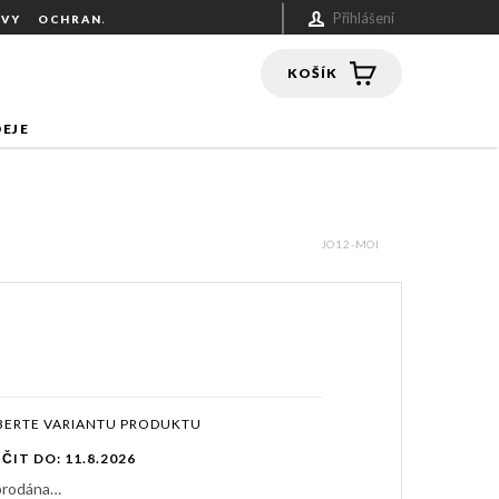
Přihlášení
UVY
OCHRANA OSOBNÍCH ÚDAJŮ
NÁKUPNÍ
KOŠÍK
EJE
JO12-MOI
ČIT DO:
11.8.2026
yprodána…