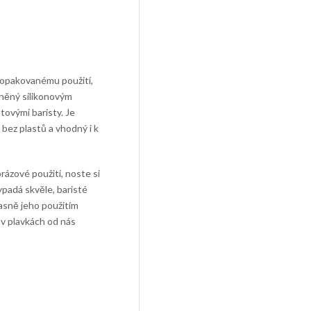
 opakovanému použití,
lněný silikonovým
ětovými baristy.
Je
 bez plastů a vhodný i k
ázové použití, noste si
ypadá skvěle, baristé
časně jeho použitím
 v plavkách od nás