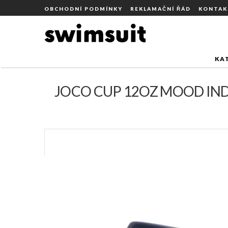
Přejít
DOMŮ
ZNAČKY
JOCO CUPS
OBCHODNÍ PODMÍNKY
REKLAMAČNÍ ŘÁD
KONTAK
JOCO CUP 12OZ MOO
na
obsah
KA
JOCO CUP 12OZ MOOD IND