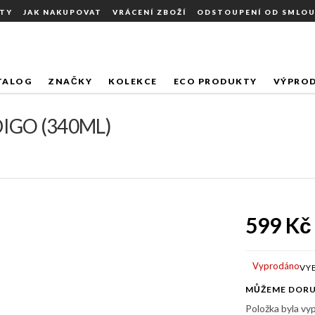
TY
JAK NAKUPOVAT
VRÁCENÍ ZBOŽÍ
ODSTOUPENÍ OD SMLO
D INDIGO (340ML)
TALOG
ZNAČKY
KOLEKCE
ECO PRODUKTY
VÝPROD
IGO (340ML)
599 Kč
Měrná
cena:
Vyprodáno
MŮŽEME DORU
Položka byla v