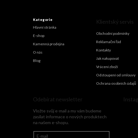
á
p
a
Kategorie
Klientský servis
t
Hlavní stránka
í
Obchodní podmínky
E-shop
Reklamační řád
Kamenná prodejna
Kontakty
O nás
Jak nakupovat
Blog
Vrácení zboží
Odstoupení od smlouvy
Ochrana osobních údajů
Odebírat newsletter
Insta
Vložte svůj e-mail a my vám budeme
zasílat informace o nových produktech
na našem e-shopu.
E-mail