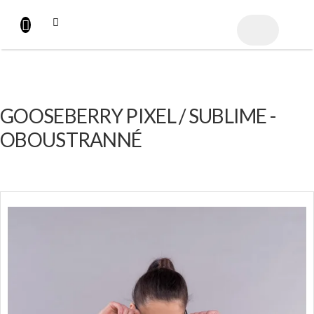
Přejít
na
NÁKUPNÍ
obsah
KOŠÍK
GOOSEBERRY PIXEL / SUBLIME -
OBOUSTRANNÉ