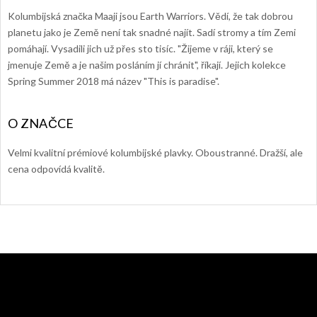
Kolumbijská značka Maaji jsou Earth Warriors. Vědí, že tak dobrou
planetu jako je Země není tak snadné najít. Sadí stromy a tím Zemi
pomáhají. Vysadili jich už přes sto tisíc. "Žijeme v ráji, který se
jmenuje Země a je našim posláním jí chránit", říkají. Jejich kolekce
Spring Summer 2018 má název "This is paradise".
Velmi kvalitní prémiové kolumbijské plavky. Oboustranné. Dražší, ale
cena odpovídá kvalitě.
Z
á
p
a