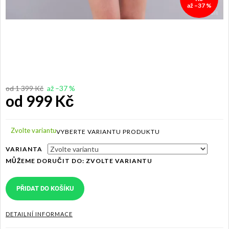
až –37 %
od 1 399 Kč
až –37 %
od
999 Kč
Měrná
cena:
Zvolte variantu
VARIANTA
MŮŽEME DORUČIT DO:
ZVOLTE VARIANTU
PŘIDAT DO KOŠÍKU
DETAILNÍ INFORMACE