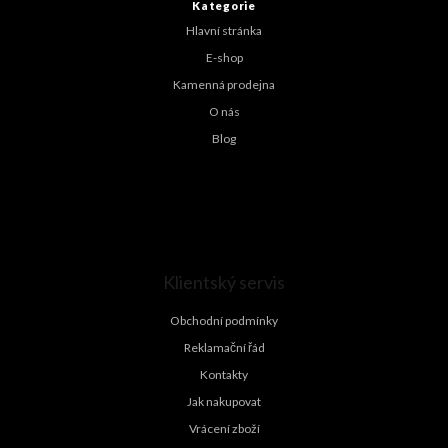
t
Kategorie
í
Hlavní stránka
E-shop
Kamenná prodejna
O nás
Blog
Klientský servis
Obchodní podmínky
Reklamační řád
Kontakty
Jak nakupovat
Vrácení zboží