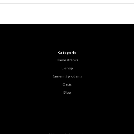
Z
á
p
a
t
Kategorie
í
Hlavní stránka
E-shop
Kamenná prodejna
O nás
Blog