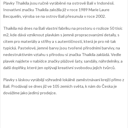
Plavky Thaikila jsou ručně vyráběné na ostrově Bali v Indonésii.
Inovativní značku Thaikila založila již v roce 1989
Marie Laure
Becquelin, výroba se na ostrov Bali přesunula v roce 2002.
Thaikila má dnes na Bali vlastní fabriku na prostoru o rozloze 50 tisíc
m2, kde dává vzniknout plavkám s jemně propracovanými detaily, s
citem pro materiály a střihy a s autentičností, která je pro ně tak
typická. Pastelové, jemné barvy jsou tvořené přírodními barvivy, na
nedestruktivním vztahu s přírodou si značka Thaikila zakládá. Vedle
plavek najdete v nabídce značky plážové šaty, sandály, náhrdelníky, a
další doplňky, které jen oplývají kreativní svobodou jejich tvůrců.
Plavky s láskou vyrábějí výhradně lokálně zaměstnávaní krejčí přímo z
Bali. Prodávají se dnes již ve 105 zemích světa, k nám do Česka je
dovážíme jako jediný prodejce.