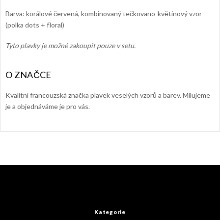
Barva: korálové červená, kombinovaný tečkovano-květinový vzor
(polka dots + floral)
Tyto plavky je možné zakoupit pouze v setu.
Kvalitní francouzská značka plavek veselých vzorů a barev. Milujeme
je a objednáváme je pro vás.
Z
á
p
a
t
Kategorie