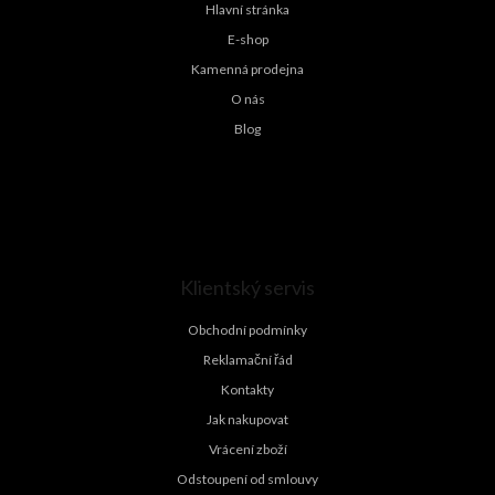
í
Hlavní stránka
E-shop
Kamenná prodejna
O nás
Blog
Klientský servis
Obchodní podmínky
Reklamační řád
Kontakty
Jak nakupovat
Vrácení zboží
Odstoupení od smlouvy