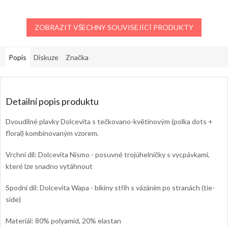
ZOBRAZIT VŠECHNY SOUVISEJÍCÍ PRODUKTY
Popis
Diskuze
Značka
Detailní popis produktu
Dvoudílné plavky Dolcevita s tečkovano-květinovým (polka dots +
floral) kombinovaným vzorem.
Vrchní díl: Dolcevita Nismo - posuvné trojúhelníčky s vycpávkami,
které lze snadno vytáhnout
Spodní díl: Dolcevita Wapa - bikiny střih s vázáním po stranách (tie-
side)
Materiál: 80% polyamid, 20% elastan