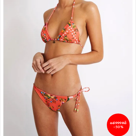
od 999 Kč
–50 %