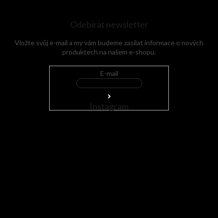
Odebírat newsletter
Vložte svůj e-mail a my vám budeme zasílat informace o nových
produktech na našem e-shopu.
E-mail
Instagram