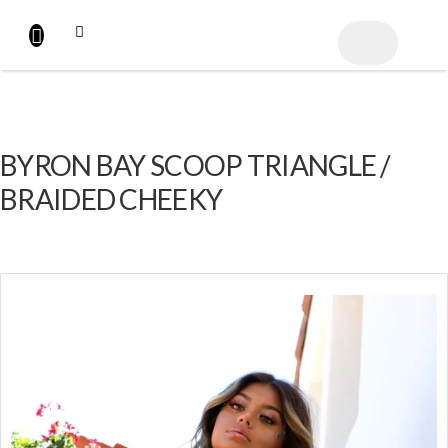
Přejít
na
NÁKUPNÍ
obsah
KOŠÍK
BYRON BAY SCOOP TRIANGLE /
BRAIDED CHEEKY