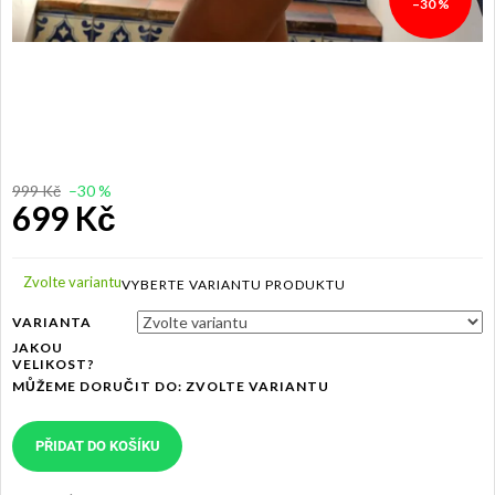
–30 %
999 Kč
–30 %
699 Kč
Měrná
cena:
Zvolte variantu
VARIANTA
JAKOU
VELIKOST?
MŮŽEME DORUČIT DO:
ZVOLTE VARIANTU
PŘIDAT DO KOŠÍKU