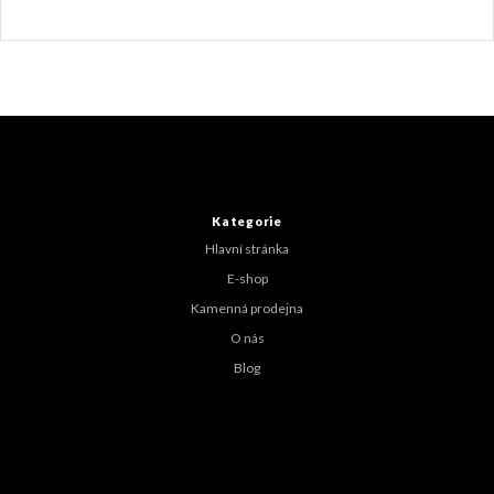
Z
á
p
a
t
Kategorie
í
Hlavní stránka
E-shop
Kamenná prodejna
O nás
Blog