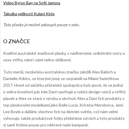
Video Byron Bay na Sofii Jamora
Tabulka velikostí Kulani Kinis
Tyto plavky je možné zakoupit pouze v setu.
Kvalitní australské značkové plavky, s nádhernými, unikátními vzory a
sexy střihy, námi i vámi velice oblíbené.
Tuto menší, nezávislou australskou značku založili Alex Babich a
Danielle Atkins, se kterými jsme se seznámili na Miami SwimShow
2017. Hned od začátku přátelské spolupráce bylo jasné, že se jedná
o velice kreativní pár, kde Dani navrhuje a vybírá design vzorů a střihů
plavek a Alex se stará o výrobu a obchod. Alex a Dani fotí produkty s
top plavkovými modelkami jako Belle Lucia, Kristina Mendonca, Jami-
Lee Boyle a dalšími, všechno fotí na denním světle, což nám velmi
vyhovuje, takže produktové fotky přebíráme od nich a tyto produkty
si sami fotíme pouze pro některé naše kampaně.