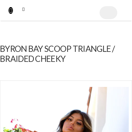
Přejít
na
NÁKUPNÍ
obsah
KOŠÍK
BYRON BAY SCOOP TRIANGLE /
BRAIDED CHEEKY