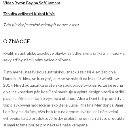
Video Byron Bay na Sofii Jamora
Tabulka velikostí Kulani Kinis
Tyto plavky je možné zakoupit pouze v setu.
Kvalitní australské značkové plavky, s nádhernými, unikátními vzory a
sexy střihy, námi i vámi velice oblíbené.
Tuto menší, nezávislou australskou značku založili Alex Babich a
Danielle Atkins, se kterými jsme se seznámili na Miami SwimShow
2017. Hned od začátku přátelské spolupráce bylo jasné, že se jedná
o velice kreativní pár, kde Dani navrhuje a vybírá design vzorů a střihů
plavek a Alex se stará o výrobu a obchod. Alex a Dani fotí produkty s
top plavkovými modelkami jako Belle Lucia, Kristina Mendonca, Jami-
Lee Boyle a dalšími, všechno fotí na denním světle, což nám velmi
vyhovuje, takže produktové fotky přebíráme od nich a tyto produkty
si sami fotíme pouze pro některé naše kampaně.