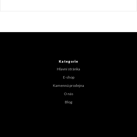
Z
á
p
a
t
Kategorie
í
Hlavní stránka
E-shop
Kamenná prodejna
O nás
Blog