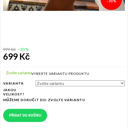
–30 %
999 Kč
–30 %
699 Kč
Měrná
cena:
Zvolte variantu
VARIANTA
JAKOU
VELIKOST?
MŮŽEME DORUČIT DO:
ZVOLTE VARIANTU
PŘIDAT DO KOŠÍKU