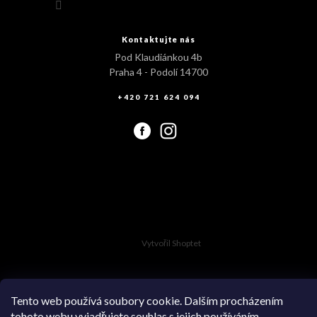
Kontaktujte nás
Pod Klaudiánkou 4b
Praha 4 - Podolí 14700
+420 721 624 094
Vytvořil Shoptet
Tento web používá soubory cookie. Dalším procházením
tohoto webu vyjadřujete souhlas s jejich používáním.