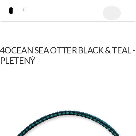
Přejít
na
NÁKUPNÍ
obsah
KOŠÍK
4OCEAN SEA OTTER BLACK & TEAL -
PLETENÝ