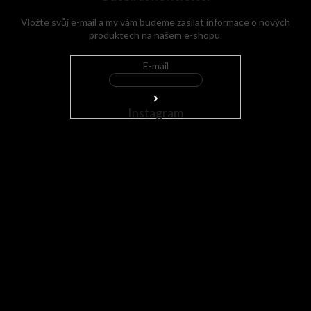
Vložte svůj e-mail a my vám budeme zasílat informace o nových
produktech na našem e-shopu.
E-mail
Instagram
Sledovat na Instagramu