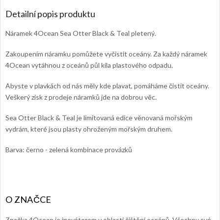
Detailní popis produktu
Náramek 4Ocean Sea Otter Black & Teal pletený.
Zakoupením náramku pomůžete vyčistit oceány. Za každý náramek
4Ocean vytáhnou z oceánů půl kila plastového odpadu.
Abyste v plavkách od nás měly kde plavat, pomáháme čistit oceány.
Veškerý zisk z prodeje náramků jde na dobrou věc.
Sea Otter Black & Teal je limitovaná edice věnovaná mořským
vydrám, které jsou plasty ohroženým mořským druhem.
Barva: černo - zelená kombinace provázků
Značka 4Ocean je inovátorem v oblasti čištění oceánů. Všechny své