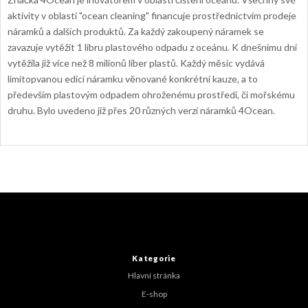
aktivity v oblasti "ocean cleaning" financuje prostřednictvím prodeje
náramků a dalších produktů. Za každý zakoupený náramek se
zavazuje vytěžit 1 libru plastového odpadu z oceánu. K dnešnímu dni
vytěžila již více než 8 milionů liber plastů. Každý měsíc vydává
limitopvanou edici náramku věnované konkrétní kauze, a to
především plastovým odpadem ohroženému prostředí, či mořskému
druhu. Bylo uvedeno již přes 20 různých verzí náramků 4Ocean.
Z
á
p
a
t
Kategorie
í
Hlavní stránka
E-shop