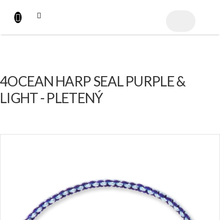
Přejít
na
NÁKUPNÍ
obsah
KOŠÍK
4OCEAN HARP SEAL PURPLE &
LIGHT - PLETENÝ