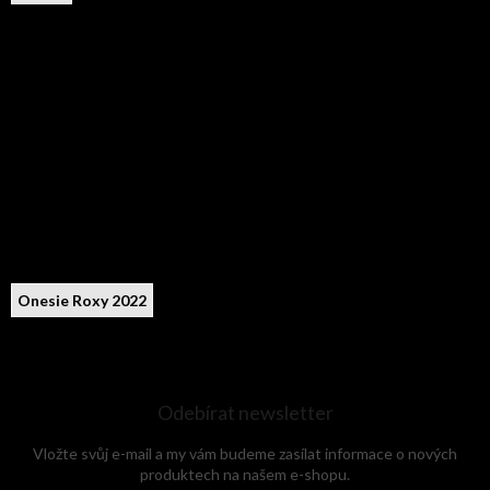
Onesie Roxy 2022
Odebírat newsletter
Vložte svůj e-mail a my vám budeme zasílat informace o nových
produktech na našem e-shopu.