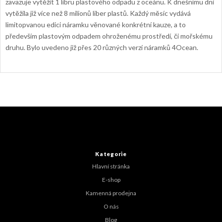
zavazuje vytěžit 1 libru plastového odpadu z oceánu. K dnešnímu dni
vytěžila již více než 8 milionů liber plastů. Každý měsíc vydává
limitopvanou edici náramku věnované konkrétní kauze, a to
především plastovým odpadem ohroženému prostředí, či mořskému
druhu. Bylo uvedeno již přes 20 různých verzí náramků 4Ocean.
Z
á
p
a
t
Kategorie
í
Hlavní stránka
E-shop
Kamenná prodejna
O nás
Blog