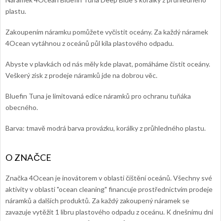
plastu.
Zakoupením náramku pomůžete vyčistit oceány. Za každý náramek
4Ocean vytáhnou z oceánů půl kila plastového odpadu.
Abyste v plavkách od nás měly kde plavat, pomáháme čistit oceány.
Veškerý zisk z prodeje náramků jde na dobrou věc.
Bluefin Tuna je limitovaná edice náramků pro ochranu tuňáka
obecného.
Barva: tmavě modrá barva provázku, korálky z průhledného plastu.
Značka 4Ocean je inovátorem v oblasti čištění oceánů. Všechny své
aktivity v oblasti "ocean cleaning" financuje prostřednictvím prodeje
náramků a dalších produktů. Za každý zakoupený náramek se
zavazuje vytěžit 1 libru plastového odpadu z oceánu. K dnešnímu dni