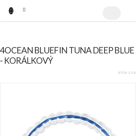
Přejít
na
NÁKUPNÍ
obsah
KOŠÍK
4OCEAN BLUEFIN TUNA DEEP BLUE
- KORÁLKOVÝ
BTDB-21-B