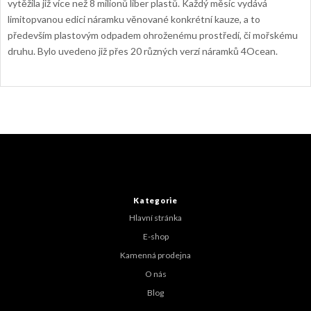
vytěžila již více než 8 milionů liber plastů. Každý měsíc vydává
limitopvanou edici náramku věnované konkrétní kauze, a to
především plastovým odpadem ohroženému prostředí, či mořskému
druhu. Bylo uvedeno již přes 20 různých verzí náramků 4Ocean.
Z
á
p
a
t
Kategorie
í
Hlavní stránka
E-shop
Kamenná prodejna
O nás
Blog