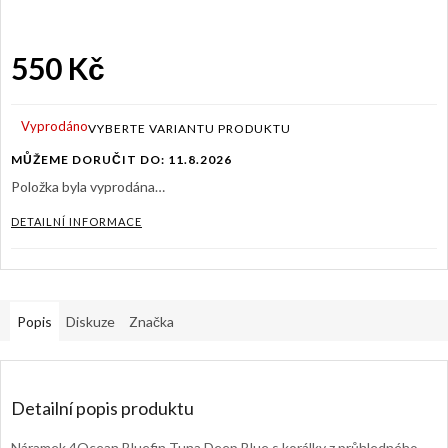
550 Kč
Měrná
cena:
Vyprodáno
MŮŽEME DORUČIT DO:
11.8.2026
Položka byla vyprodána…
DETAILNÍ INFORMACE
Popis
Diskuze
Značka
Detailní popis produktu
Náramek 4Ocean Bluefin Tuna Deep Blue s korálky z průhledného