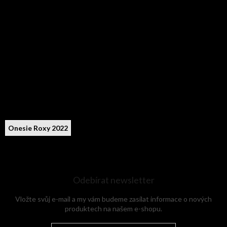
Onesie Roxy 2022
Odebírat newsletter
Vložte svůj e-mail a my vám budeme zasílat informace o nových
produktech na našem e-shopu.