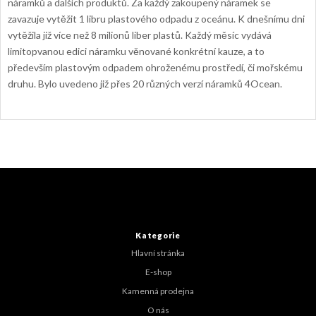
náramků a dalších produktů. Za každý zakoupený náramek se
zavazuje vytěžit 1 libru plastového odpadu z oceánu. K dnešnímu dni
vytěžila již více než 8 milionů liber plastů. Každý měsíc vydává
limitopvanou edici náramku věnované konkrétní kauze, a to
především plastovým odpadem ohroženému prostředí, či mořskému
druhu. Bylo uvedeno již přes 20 různých verzí náramků 4Ocean.
Z
á
p
a
t
Kategorie
í
Hlavní stránka
E-shop
Kamenná prodejna
O nás